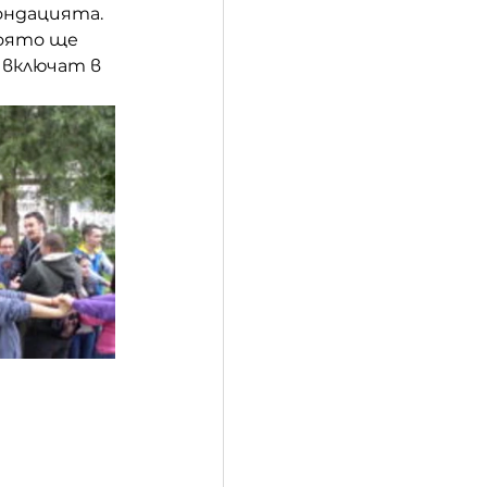
ондацията.
оято ще 
включат в 