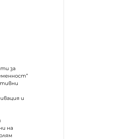
ти за 
еменност” 
ктивни 
ивация и 
 
и на 
олям 