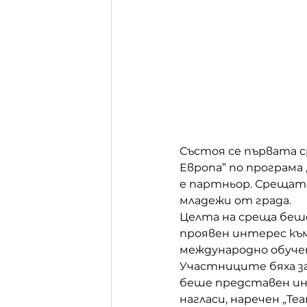
Състоя се първата 
Европа” по програма
е партньор. Срещата 
младежи от града.
Целта на среща беш
проявен интерес към
международно обучени
Участниците бяха з
беше представен ин
нагласи, наречен „Т