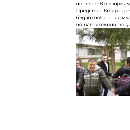
интерес в неформал
Предстои втора сре
бъдат поканение мл
по-нататъшните де