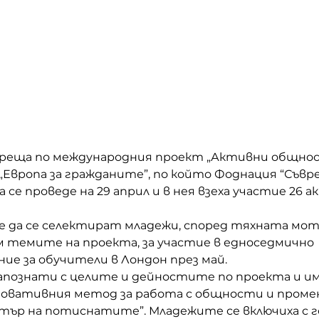
среща по международния проект „Активни общнос
 „Европа за гражданите”, по който Фоднация “Съвр
се проведе на 29 април и в нея взеха участие 26 а
е да се селектират младежи, според тяхната мот
 темите на проекта, за участие в едноседмично 
е за обучители в Лондон през май.      
апознати с целите и дейностите по проекта и им
овативния метод за работа с общности и промен
еатър на потиснатите”. Младежите се включиха с г