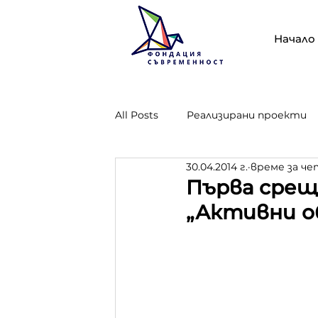
Начало
All Posts
Реализирани проекти
30.04.2014 г.
време за чет
Проект "Опазване, стопанисван
Първа срещ
„Активни о