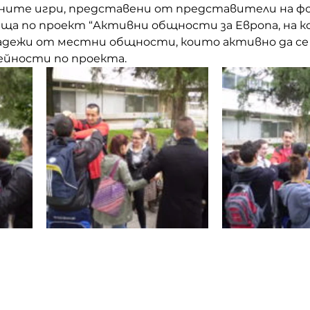
ните игри, представени от представители на ф
ща по проект “Активни общности за Европа, на к
адежи от местни общности, които активно да се 
йности по проекта. 