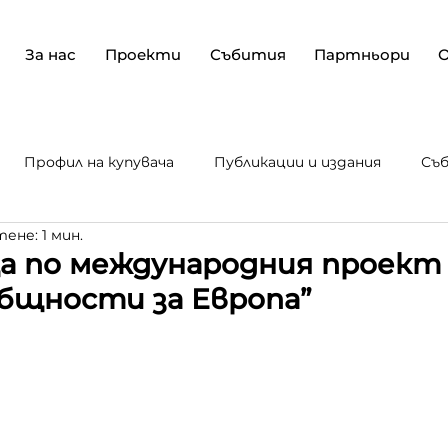
За нас
Проекти
Събития
Партньори
Профил на купувача
Публикации и издания
Съ
ене: 1 мин.
е и ра
Текущи проекти
а по международния проект
бщности за Европа”