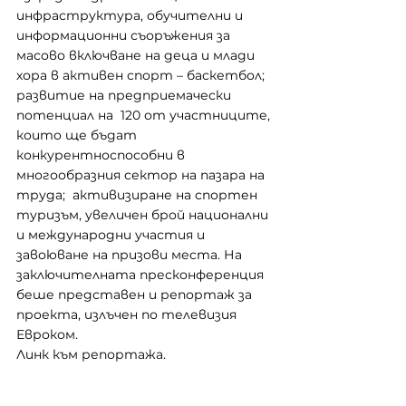
инфраструктура, обучителни и 
информационни съоръжения за 
масово включване на деца и млади 
хора в активен спорт – баскетбол; 
развитие на предприемачески 
потенциал на  120 от участниците, 
които ще бъдат 
конкурентноспособни в 
многообразния сектор на пазара на 
труда;  активизиране на спортен 
туризъм, увеличен брой национални 
и международни участия и 
завоюване на призови места. На 
заключителната пресконференция 
беше представен и репортаж за 
проекта, излъчен по телевизия 
Евроком.
Линк към репортажа.