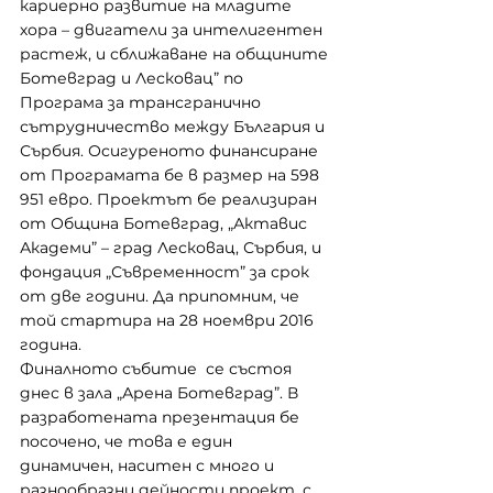
кариерно развитие на младите 
хора – двигатели за интелигентен 
растеж, и сближаване на общините 
Ботевград и Лесковац” по 
Програма за трансгранично 
сътрудничество между България и 
Сърбия. Осигуреното финансиране 
от Програмата бе в размер на 598 
951 евро. Проектът бе реализиран 
от Община Ботевград, „Актавис 
Академи” – град Лесковац, Сърбия, и 
фондация „Съвременност” за срок 
от две години. Да припомним, че 
той стартира на 28 ноември 2016 
година.
Финалното събитие  се състоя 
днес в зала „Арена Ботевград”. В 
разработената презентация бе 
посочено, че това е един 
динамичен, наситен с много и 
разнообразни дейности проект, с 