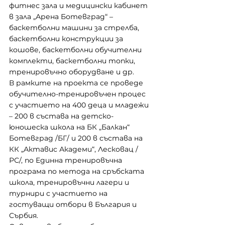
фитнес зала и медицински кабинет 
в зала „Арена Ботевград“ – 
баскетболни машини за стрелба, 
баскетболни конструкции за 
кошове, баскетболни обучителни 
комплекти, баскетболни топки, 
тренировъчно оборудване и др.
В рамките на проекта се проведе 
обучително-тренировъчен процес 
с участието на 400 деца и младежи 
– 200 в състава на детско-
юношеска школа на БК „Балкан“ 
Ботевград /БГ/ и 200 в състава на 
КК „Актавис Академи“, Лесковац /
РС/, по Единна тренировъчна 
програма по метода на сръбската 
школа, тренировъчни лагери и 
турнири с участието на 
гостуващи отбори в България и 
Сърбия.