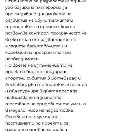
Освен това бе разработена единна 
уеб-базирана платформа за 
проследяване динамиката на 
развитие на обучителните и 
тренировъчни процеси, която 
позволява контрол, прозрачност на 
всеки етап от развитието на 
младите баскетболисти и 
корекция на програмата при 
необходимост.
По време на изпълнението на 
проекта бяха организирани 
спортни събития в Ботевград и 
Лесковац: два тренировъчни лагера 
и два турнира в двата града за 
повишаване на знанията, 
тестване на придобитите умения 
и модели, ниво на подготовка.
Основните резултати, 
постигнати по проекта, са:  
изградена дребно-мащабна 