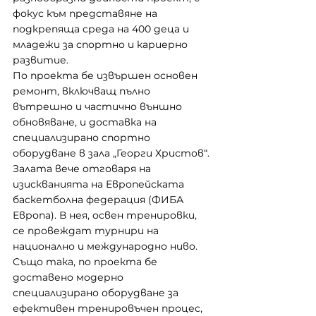
фокус към представяне на 
подкрепяща среда на 400 деца и 
младежи за спортно и кариерно 
развитие.
По проекта бе извършен основен 
ремонт, включващ пълно 
вътрешно и частично външно 
обновяване, и доставка на 
специализирано спортно 
оборудване в зала „Георги Христов“. 
Залата вече отговаря на 
изискванията на Европейската 
баскетболна федерация (ФИБА 
Европа). В нея, освен тренировки, 
се провеждат турнири на 
национално и международно ниво.
Също така, по проекта бе 
доставено модерно 
специализирано оборудване за 
ефективен тренировъчен процес, 