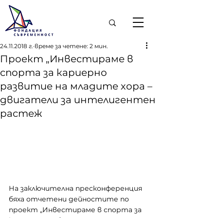
24.11.2018 г.
време за четене: 2 мин.
Проект „Инвестираме в
спорта за кариерно
развитие на младите хора –
двигатели за интелигентен
растеж
На заключителна пресконференция 
бяха отчетени дейностите по 
проект „Инвестираме в спорта за 