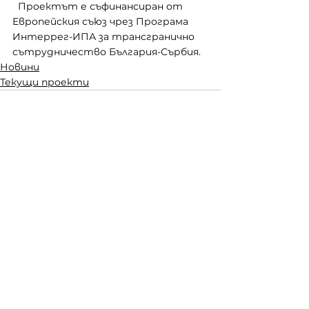
  Проектът е съфинансиран от 
Европейския съюз чрез Програма 
Интеррег-ИПА за трансгранично 
сътрудничество България-Сърбия.
Новини
Текущи проекти
Виж всички
Последни публикации