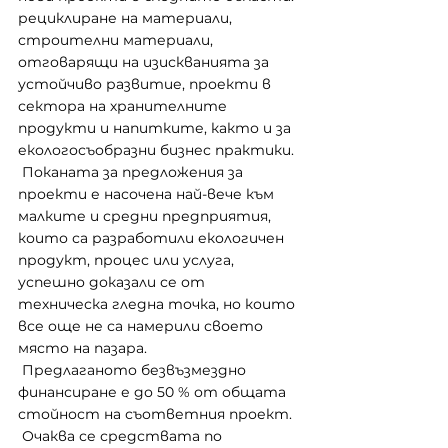
рециклиране на материали, 
строителни материали, 
отговарящи на изискванията за 
устойчиво развитие, проекти в 
сектора на хранителните 
продукти и напитките, както и за 
екологосъобразни бизнес практики.
 Поканата за предложения за 
проекти е насочена най-вече към 
малките и средни предприятия, 
които са разработили екологичен 
продукт, процес или услуга, 
успешно доказали се от 
техническа гледна точка, но които 
все още не са намерили своето 
място на пазара.
 Предлаганото безвъзмездно 
финансиране е до 50 % от общата 
стойност на съответния проект.
 Очаква се средствата по 