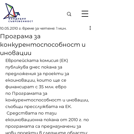
10.05.2010 г.
време за четене: 1 мин.
Програма за
конкурентоспособност и
иновации
Европейската комисия (ЕК) 
публикува днес покана за 
предложения за проекти за 
екоиновации, които ще се 
финансират с 35 млн. евро 
по 
Програмата за 
конкурентоспособност и иновации
, 
съобщи пресслужбата на ЕК.
 Средствата по тази 
екоиновационна покана от 2010 г. по 
програмата са предназначени за 
нови проекти в следните области: 