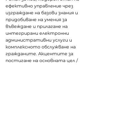
ефективно управление чрез 
изграждане на базови знания и  
придобиване на умения за 
въвеждане и прилагане на 
интегрирани електронни 
административни услуги и  
комплексното обслужване на 
гражданите. Акцентите за 
постигане на основната цел /
специфични цели/ са:
–  повишаване професионалната 
компетентност на служителите 
в администрациите чрез 
създаване и/или усъвършенстване 
на ключови управленски, 
оперативни и организационни 
умения за въвеждане на 
електронни услуги в общинската 
дейност;
–  повишаване професионалната 