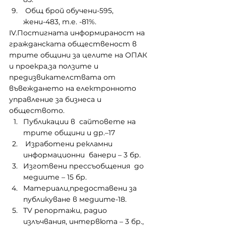
 Общ брой обучени-595, 
жени-483, т.е. -81%.
IV.Постигната информираност на 
гражданската общественост в 
трите общини за целите на ОПАК 
и проекра,за ползите и 
предизвикателствата от 
въвеждането на електронното 
управление за бизнеса и 
обществото.
Публикации в  сайтовете на 
трите общини и др.–17
 Изработени рекламни 
информационни  банери – 3 бр.
Изготвени прессъобщения  до 
медиите – 15 бр.
Материали,предоставени за 
публикуване в медиите-18.
TV репортажи, радио 
излъчвания, интервюта – 3 бр.,