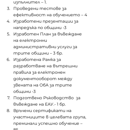
изпълнител – 1.
Проведени тестове за 
ефективност на обучението – 4
Изработени презентации за 
напредъка по общини -3
Изработен План за въвеждане 
на електронни 
административни услуги за 
трите общини – 3 бр.
Изработена Рамка за 
разработване на вътрешни 
правила за електронен 
документооборот между 
звената на ОбА за трите 
общини -3
Подготвено Ръководство  за 
въвеждане на ЕАУ.- 1 бр.
Връчени сертификати на 
участниците в целевата група, 
преминали успешно обучение – 
85.