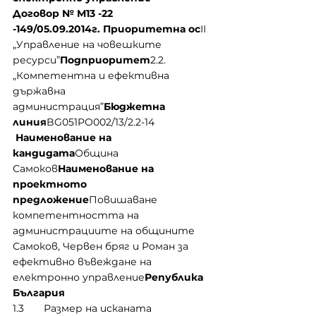
Договор № М13 -22 
-149/05.09.2014г. Приоритетна ос
ІІ 
„Управление на човешките 
ресурси”
Подприоритет
2.2. 
„Компетентна и ефективна 
държавна 
администрация”
Бюджетна 
линия
BG051PO002/13/2.2-14
Наименование на 
кандидата
Община 
Самоков
Наименование на 
проектното 
предложение
Повишаване 
компетентността на 
администрациите на общините 
Самоков, Червен бряг и Роман за 
ефективно въвеждане на 
електронно управление
Република 
България
1.3       Размер на исканата 