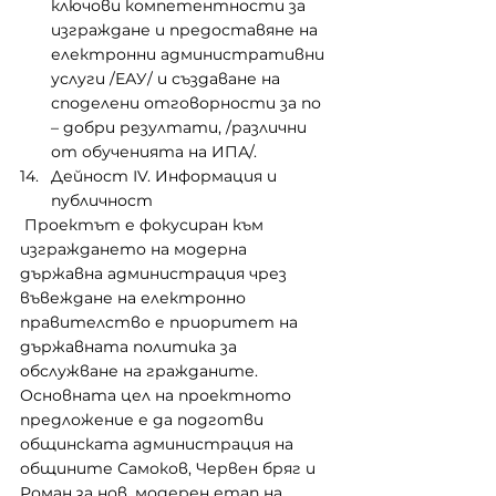
ключови компетентности за 
изграждане и предоставяне на 
електронни административни 
услуги /ЕАУ/ и създаване на 
споделени отговорности за по 
– добри резултати, /различни 
от обученията на ИПА/.
Дейност ІV. Информация и 
публичност
 Проектът е фокусиран към 
изграждането на модерна 
държавна администрация чрез 
въвеждане на електронно 
правителство е приоритет на 
държавната политика за 
обслужване на гражданите.
Основната цел на проектното 
предложение е да подготви  
общинската администрация на 
общините Самоков, Червен бряг и 
Роман за нов, модерен етап на 