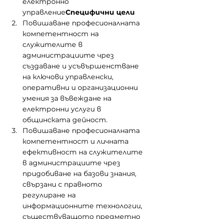
електронно 
управление
Специфични цели
Повишаване професионалната 
компетентност на 
служителите в 
администрациите чрез 
създаване и усъвършенстване 
на ключови управленски, 
оперативни и организационни 
умения за въвеждане на 
електронни услуги в 
общинската дейност.
Повишаване професионалната 
компетентност и личната 
ефективност на служителите 
в администрациите чрез 
придобиване на базови знания, 
свързани с правното 
регулиране на 
информационните технологии, 
съществуващото предметно 