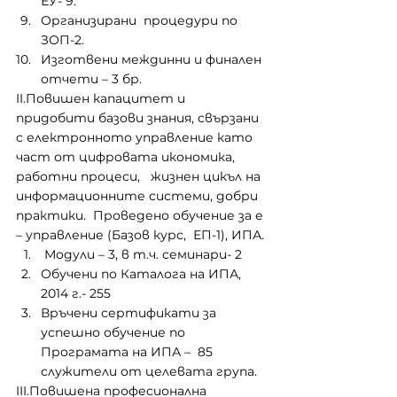
ЕУ- 9.
Организирани  процедури по 
ЗОП-2.
Изготвени междинни и финален 
отчети – 3 бр.
II.Повишен капацитет и 
придобити базови знания, свързани 
с електронното управление като 
част от цифровата икономика, 
работни процеси,   жизнен цикъл на 
информационните системи, добри 
практики.  Проведено обучение за е 
– управление (Базов курс,  ЕП-1), ИПА.
 Модули – 3, в т.ч. семинари- 2
Обучени по Каталога на ИПА, 
2014 г.- 255
Връчени сертификати за 
успешно обучение по 
Програмата на ИПА –  85 
служители от целевата група.
III.Повишена професионална 