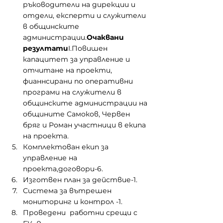
ръководители на дирекции и 
отдели, експерти и служители 
в общинските 
администрации.
Очаквани 
резултати
I.Повишен 
капацитет за управление и 
отчитане на проекти, 
фианнсирани по оперативни 
програми на служители в 
общинските администрации на 
общините Самоков, Червен 
бряг и Роман участници в екипа 
на проекта.
Комплектован екип за 
управление на 
проекта,договори-6.
Изготвен план за действие-1.
Система за вътрешен 
мониторинг и контрол -1.
Проведени  работни срещи с 