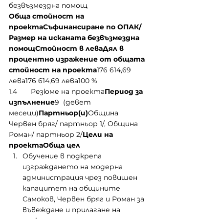
безвъзмездна помощ 
Обща стойност на 
проектаСъфинансиране по ОПАК/
Размер на исканата безвъзмездна 
помощСтойност в леваДял в 
процентно изражение от общата 
стойност на проекта
176 614,69 
лева176 614,69 лева100 %
1.4       Резюме на проекта
Период за 
изпълнение
9  (девет 
месеци)
Партньор(и)
Община 
Червен бряг/ партньор 1/, Община 
Роман/ партньор 2/
Цели на 
проектаОбща цел
Oбучение в подкрепа 
изграждането на модерна 
администрация чрез повишен 
капацитет на общините 
Самоков, Червен бряг и Роман за 
въвеждане и прилагане на 