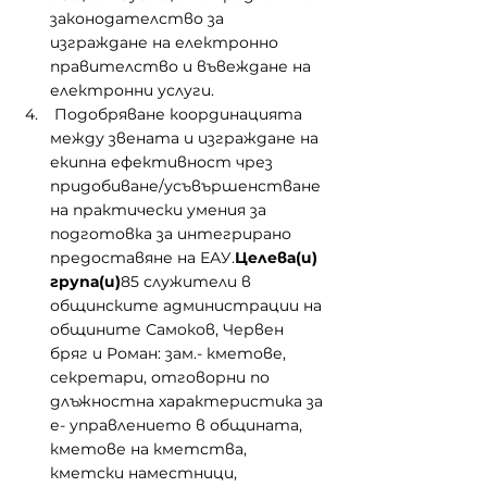
законодателство за 
изграждане на електронно 
правителство и въвеждане на 
електронни услуги.
 Подобряване координацията 
между звената и изграждане на 
екипна ефективност чрез 
придобиване/усъвършенстване 
на практически умения за 
подготовка за интегрирано 
предоставяне на ЕАУ.
Целева(и) 
група(и)
85 служители в 
общинските администрации на 
общините Самоков, Червен 
бряг и Роман: зам.- кметове, 
секретари, отговорни по 
длъжностна характеристика за 
е- управлението в общината, 
кметове на кметства, 
кметски наместници,  