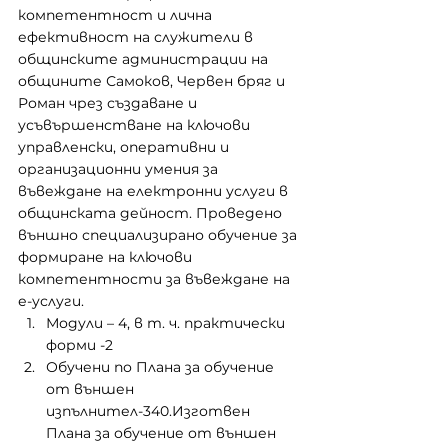
компетентност и лична 
ефективност на служители в 
общинските администрации на 
общините Самоков, Червен бряг и 
Роман чрез създаване и 
усъвършенстване на ключови 
управленски, оперативни и 
организационни умения за 
въвеждане на електронни услуги в 
общинската дейност. Проведено 
външно специализирано обучение за 
формиране на ключови 
компетентности за въвеждане на 
е-услуги.
Модули – 4, в т. ч. практически 
форми -2
Обучени по Плана за обучение 
от външен 
изпълнител-340.Изготвен 
Плана за обучение от външен 