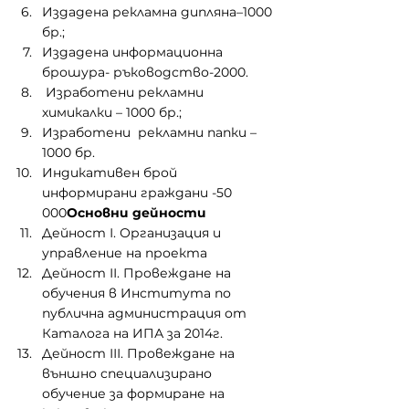
Издадена рекламна дипляна–1000 
бр.;
Издадена информационна 
брошура- ръководство-2000.
 Изработени рекламни 
химикалки – 1000 бр.;
Изработени  рекламни папки – 
1000 бр.
Индикативен брой 
информирани граждани -50 
000
Основни дейности
Дейност І. Организация и 
управление на проекта
Дейност ІІ. Провеждане на 
обучения в Института по 
публична администрация от 
Каталога на ИПА за 2014г.
Дейност ІІІ. Провеждане на 
външно специализирано 
обучение за формиране на 