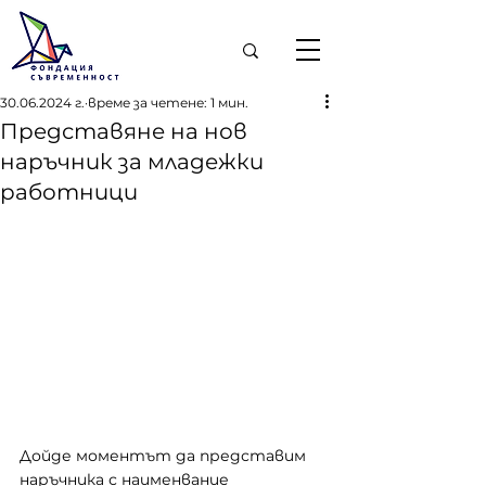
30.06.2024 г.
време за четене: 1 мин.
Представяне на нов
наръчник за младежки
работници
Дойде моментът да представим 
наръчника с наименвание 