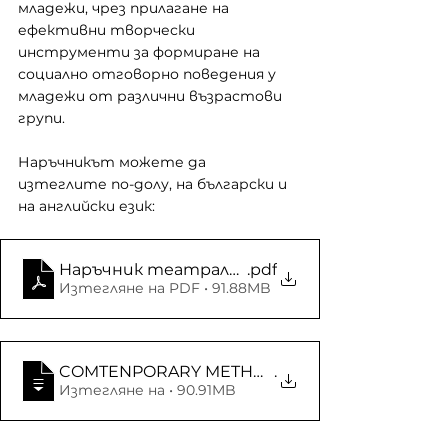
младежи, чрез прилагане на 
ефективни творчески 
инструменти за формиране на 
социално отговорно поведения у 
младежи от различни възрастови 
групи.
Наръчникът можете да 
изтеглите по-долу, на български и 
на английски език:
Наръчник театрални техники и игрови мод
.pdf
Изтегляне на PDF • 91.88MB
COMTENPORARY METHODS FOR FORMING SOCI
.
Изтегляне на • 90.91MB