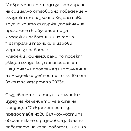
"Съвременни методи за формиране 
на социално отговорно поведение у 
младежи от различни възрастови 
групи", който съдържа упражнения, 
приложени в обучението за 
младежки работници на тема 
“Театрални техники и игрови 
модели за работа с 
младежи”, финансирано по проект 
„Акция младежи“, финансиран от 
Национална програма за изпълнение 
на младежки дейности по чл. 10а от 
Закона за хазарта за 2023г.
Създаването на този наръчник е 
израз на желанието на екипа на 
фондация “Съвременност” да 
предоставя нови възможности за 
обогатяване и разнообразяване на 
работата на хора, работещи с и за 