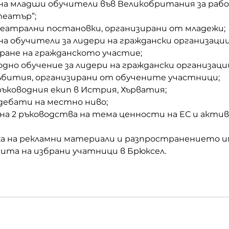
учение на младши обучители във Великобритания за раб
еатър”;
стни театрални постановки, организирани от младежи;
учение на обучители за лидери на граждански организац
ране на гражданското участие;
дународно обучение за лидери на граждански организаци
стни събития, организирани от обучените участници;
ща на ръководния екип в Истрия, Хърватия;
ични дебати на местно ниво;
даване на 2 ръководства на тема ценности на ЕС и актив
зработка на рекламни материали и разпространението и
бна визита на избрани учатници в Брюксел.