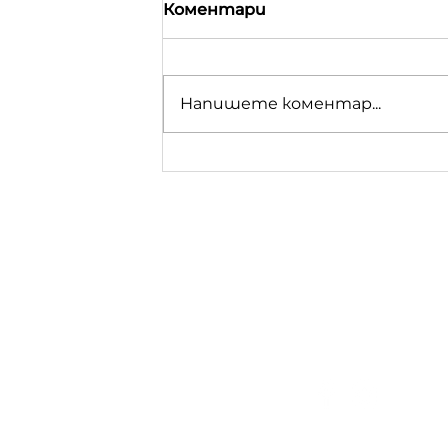
Коментари
Напишете коментар...
Финален доклад: ПЛАН
ЗА
МНОГОФУНКЦИОНАЛНО
УПРАВЛЕНИЕ И
УСТОЙЧИВО РАЗВИТИЕ
НА ГОРИТЕ И ЗЕМИТЕ
НА ТЕРИ