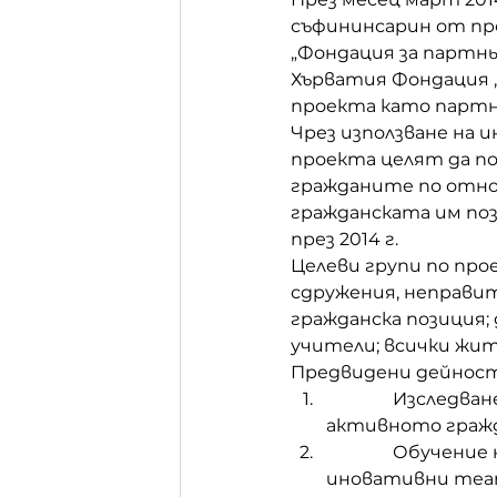
съфининсарин от про
„Фондация за партнь
Хърватия Фондация „
проекта като партн
Чрез използване на 
проекта целят да п
гражданите по отно
гражданската им поз
през 2014 г. 
Целеви групи по про
сдружения, неправи
гражданска позиция;
учители; всички жите
Предвидени дейности
               Из
активното гражд
               Обу
иновативни теат