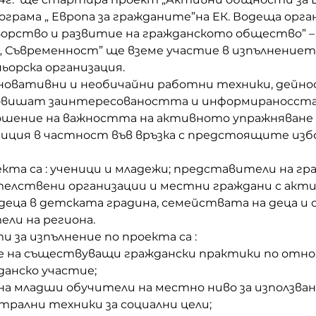
грама „ Европа за гражданите”на ЕК. Водеща орган
орство и развитие на гражданското общество” – г
 Съвременност” ще вземе участие в изпълнението
ьорска организация.
иновативни и необичайни работни техники, дейн
овишат заинтересоваността и информираносста
шение на важността на активното упражняване 
иция в частност във връзка с предстоящите избо
екта са : ученици и младежи; представители на гр
телствени организации и местни граждани с акти
 деца в детската градина, семействата на деца и
ли на региона. 
 за изпълнение по проекта са :
следване на съществуващи граждански практики по отн
анско участие;
чение на младши обучители на местно ниво за използван
рални техники за социални цели;