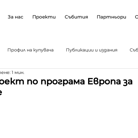
За нас
Проекти
Събития
Партньори
Профил на купувача
Публикации и издания
Съ
ене: 1 мин.
е и ра
Текущи проекти
оект по програма Европа за
е