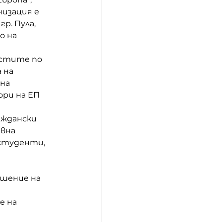
изация е 
р. Пула, 
 на 
остите по 
 на 
на 
ри на ЕП 
аждански 
вна 
 студенти, 
ошение на 
е на 