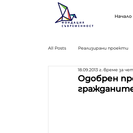
Начало
All Posts
Реализирани проекти
18.09.2013 г.
време за чет
Проект "Опазване, стопанисван
Одобрен пр
гражданит