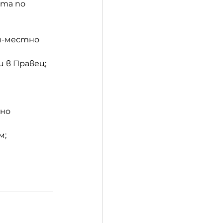
ота по 
ии-местно 
и в Правец;
но 
м;