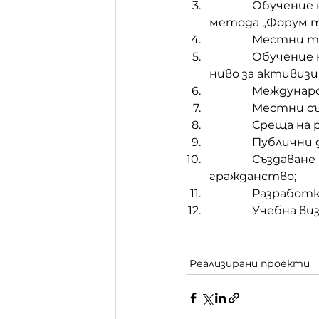
               Об
метода „Форум т
               Ме
               Об
ниво за активизи
               Меж
               Ме
               Сре
               Публ
               Съз
гражданство;
               Ра
               Уче
Реализирани проекти