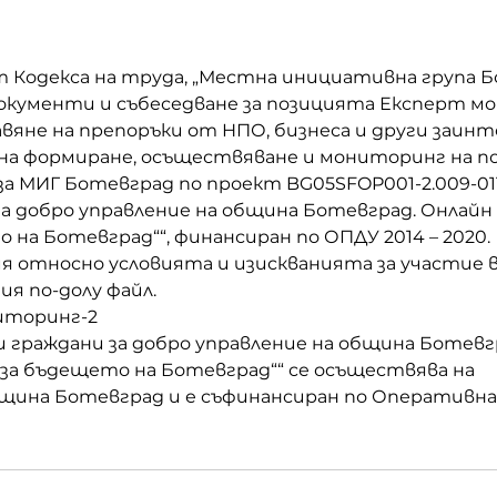
 от Кодекса на труда, „Местна инициативна група 
документи и събеседване за позицията Експерт м
вяне на препоръки от НПО, бизнеса и други заинт
на формиране, осъществяване и мониторинг на п
а МИГ Ботевград по проект BG05SFOP001-2.009-011
а добро управление на община Ботевград. Онлайн
 на Ботевград““, финансиран по ОПДУ 2014 – 2020.
я относно условията и изискванията за участие в 
я по-долу файл.
иторинг-2
граждани за добро управление на община Ботевгр
за бъдещето на Ботевград““ се осъществява на 
ина Ботевград и е съфинансиран по Оперативна