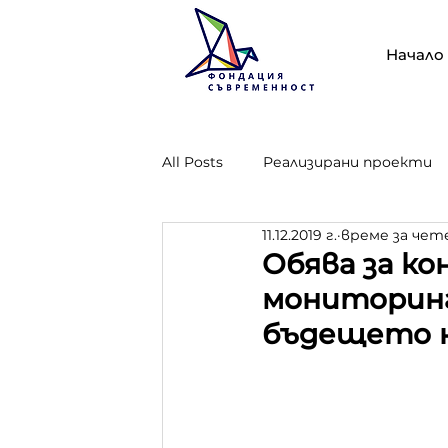
Начало
All Posts
Реализирани проекти
11.12.2019 г.
време за чете
Проект "Опазване, стопанисван
Обява за ко
мониторинг
бъдещето н