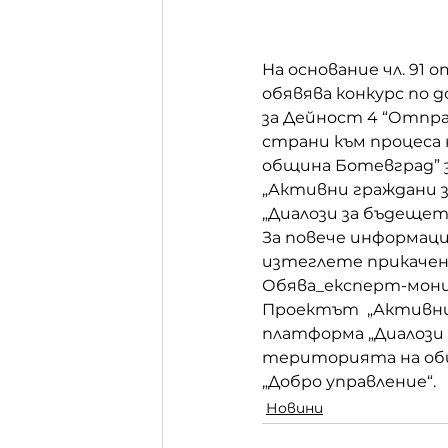
На основание чл. 91
обявява конкурс по 
за Дейност 4 “Отпра
страни към процеса 
община Ботевград” з
„Активни граждани з
„Диалози за бъдещето
За повече информаци
изтеглете прикачени
Обява_експерт-мон
Проектът  „Активни 
платформа „Диалози 
територията на общ
„Добро управление“.
Новини