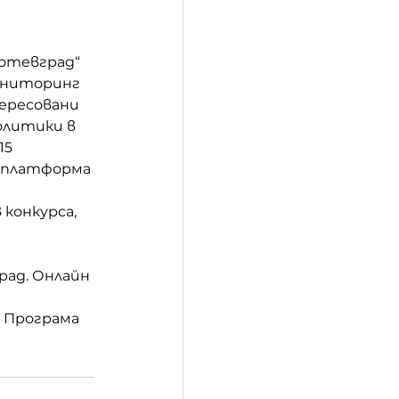
Ботевград“ 
ониторинг 
ересовани 
олитики в 
5 
 платформа 
конкурса, 
ад. Онлайн 
 Програма 