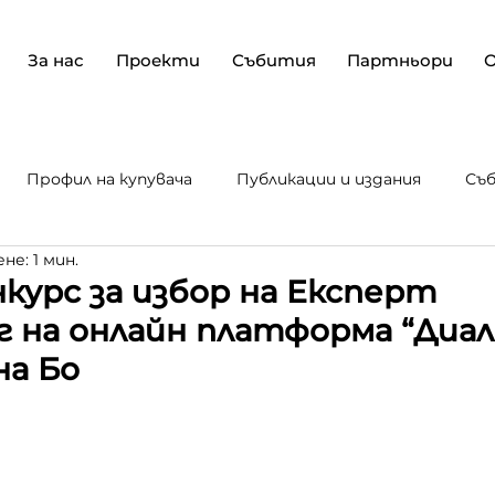
За нас
Проекти
Събития
Партньори
Профил на купувача
Публикации и издания
Съ
не: 1 мин.
е и ра
Текущи проекти
нкурс за избор на Експерт
 на онлайн платформа “Диал
а Бо