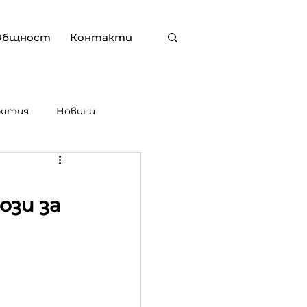
Общност
Контакти
бития
Новини
ози за