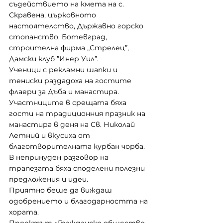
съдействието на кмета на с. 
Скравена, църковното 
настоятелство, Държавно горско 
стопанство, Ботевград, 
строителна фирма „Стрелец”, 
Дамски клуб ”Инер Уил”.
Ученици с рекламни шапки и 
тениски раздадоха на гостите  
флаери за Дъба и манастира.
Участниците в срещата бяха 
гости на традиционния празник на 
манастира в деня на Св. Николай 
Летний и вкусиха от 
благотворителната курбан чорба. 
В непринуден разговор на 
трапезата бяха споделени полезни 
предложения и идеи.
Приятно беше да виждаш 
одобрението и благодарността на 
хората.