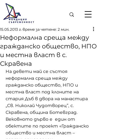
15.05.2013 г.
време за четене: 2 мин.
Неформална среща между
гражданско общество, НПО
и местна власт в с.
Скравена
На девети май се състоя 
неформална среща между 
гражданско общество, НПО и 
местна власт под клоните на 
стария Дъб в двора на манастира 
„Св. Николай Чудотворец”, с. 
Скравена, община Ботевград. 
Вековното дърво е  един от 
обектите по проект «Гражданско 
общество и местна власт – 