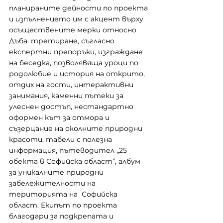
планираните дейности по проекта 
и изпълнението им с акцент върху 
осъществените мерки относно 
Дъба: третиране, съгласно 
експертни препоръки, изграждане 
на беседка, позволявяща уроци по 
родолюбие и история на открито, 
отдих на гости, интерактивни 
занимания, каменни пътеки за 
улеснен достъп, нестандартно 
оформен кът за отмора и 
съзерцание на околните природни 
красоти, табели с полезна 
информация, пътеводител „25 
обекта в Софийска област”, албум 
за уникалните природни 
забележителности на 
територията на  Софийска 
област. Екипът по проекта 
благодари за подкрепата и 