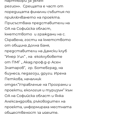
партньори за зелен 
регион».  Срещата е част от 
поредицата финални събития по 
приключването на проекта. 
Присъстваха представители на 
ОА на Софийска област, 
кметството  и граждани на с. 
Скравена, гости на кметството 
от община Долна Баня, 
представители на Дамски клуб 
”Инер Уил” , на  екоклубовете 
от ПМГ „ Акад.проф.д-р Асен 
Златаров”,  гр. Ботевград, на 
бизнеса, педагози, други. Ирена 
Петкова, началник 
отдел”Управление на Програми и 
проекти, екология и туризъм” към 
ОА на Софийска област и Янка 
Александрова, ръководител на 
проекта, информираха местната 
общественост за идеите, 