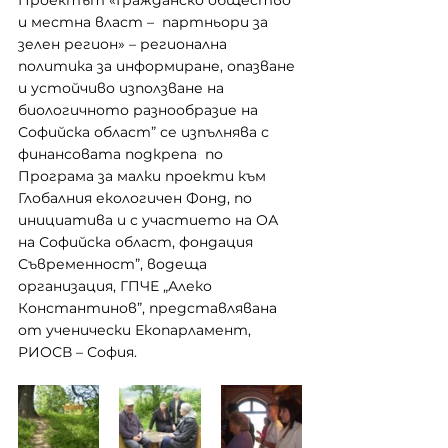
Проектът «Гражданско общество 
и местна власт –  партньори за 
зелен регион» – регионална 
политика за информиране, опазване 
и устойчиво използване на  
биологичното разнообразие на 
Софийска област” се изпълнява с 
финансовата подкрепа  по 
Програма за малки проекти към 
Глобалния екологичен Фонд, по 
инициатива и с участието на ОА 
на Софийска област, фондация 
Съвременност”, водеща 
организация, ГПЧЕ „Алеко 
Константинов”, представлявана 
от ученически Екопарламент, 
РИОСВ – София.