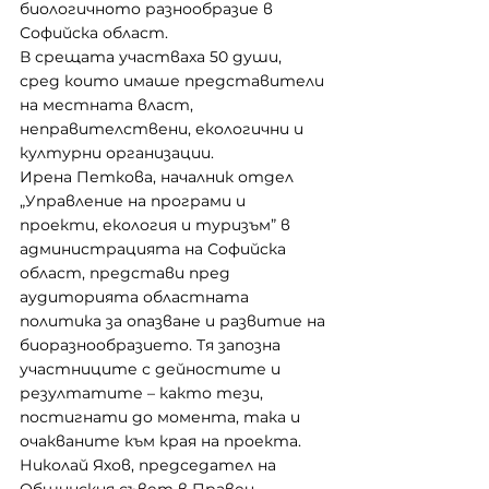
биологичното разнообразие в 
Софийска област.
В срещата участваха 50 души, 
сред които имаше представители 
на местната власт, 
неправителствени, екологични и 
културни организации.
Ирена Петкова, началник отдел 
„Управление на програми и 
проекти, екология и туризъм” в 
администрацията на Софийска 
област, представи пред 
аудиторията областната 
политика за опазване и развитие на 
биоразнообразието. Тя запозна 
участниците с дейностите и 
резултатите – както тези, 
постигнати до момента, така и 
очакваните към края на проекта. 
Николай Яхов, председател на 