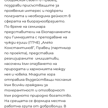
Общинския съвет в Правец, 
поздрави присъстващите за 
проявения интерес и подкрепи 
полезната и необходима дейност в 
сферата на биоразнообразието.
По време на семинара 
представители на Екопарламента 
при Гимназията с преподаване на 
чужди езици (ГПЧЕ) „Алеко 
Константинов”, Правец (партньор 
по проекта), представиха 
реализираните  инициативи, 
насочени към опазването на 
природата и хармонията между 
нея и човека. Младите хора 
отправиха въздействащи послания 
към всички граждани за 
толерантност и отговорност 
към родното природно богатство.
На срещата се формира местна 
работна група от доброволци. В 