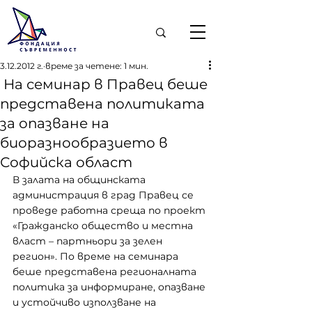
3.12.2012 г.
време за четене: 1 мин.
На семинар в Правец беше
представена политиката
за опазване на
биоразнообразието в
Софийска област
В залата на общинската 
администрация в град Правец се 
проведе работна среща по проект 
«Гражданско общество и местна 
власт – партньори за зелен 
регион». По време на семинара 
беше представена регионалната 
политика за информиране, опазване 
и устойчиво използване на 