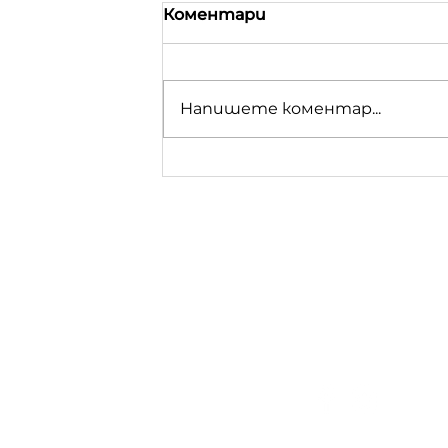
Коментари
Напишете коментар...
Нощ на игрите в
Ботевград