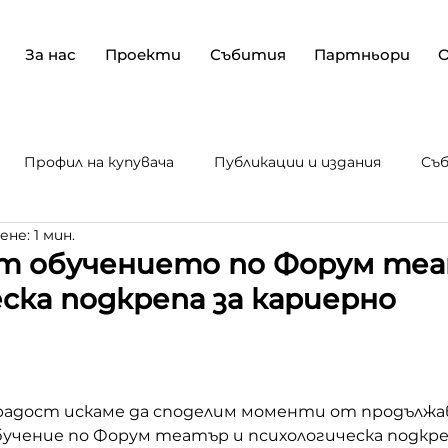
За нас
Проекти
Събития
Партньори
Профил на купувача
Публикации и издания
Съ
не: 1 мин.
е и ра
Текущи проекти
 обучението по Форум теа
ска подкрепа за кариерно
радост искаме да споделим моменти от продълж
учение по Форум театър и психологическа подкреп