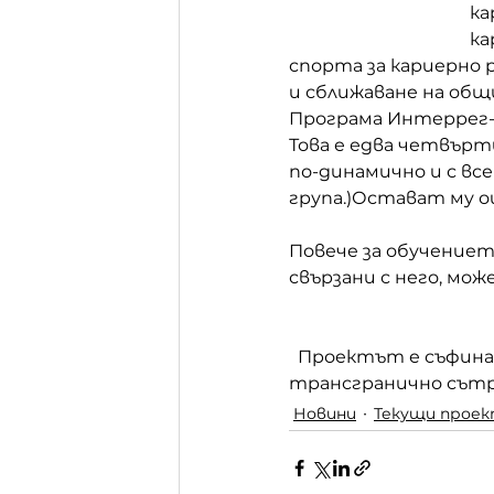
ка
ка
спорта за кариерно 
и сближаване на общ
Програма Интеррег-
Това е едва четвърт
по-динамично и с вс
група.)Остават му о
Повече за обучение
свързани с него, мож
  Проектът е съфинансиран от Европейския съюз чрез Програма Интеррег-ИПА за 
трансгранично сътр
Новини
Текущи прое