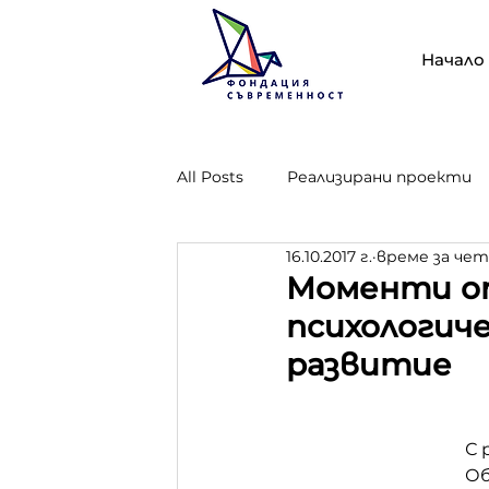
Начало
All Posts
Реализирани проекти
16.10.2017 г.
време за чете
Проект "Опазване, стопанисван
Моменти от
психологиче
развитие
С 
Об