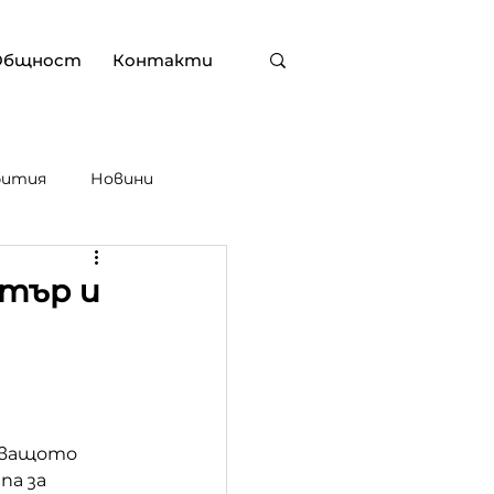
Общност
Контакти
бития
Новини
тър и
аващото 
а за 