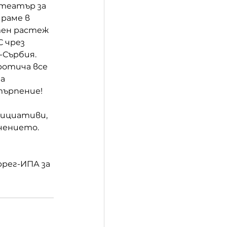
театър за 
раме в 
тен растеж 
 чрез 
Сърбия. 
ротича все 
а 
търпение!
ициативи, 
учението.