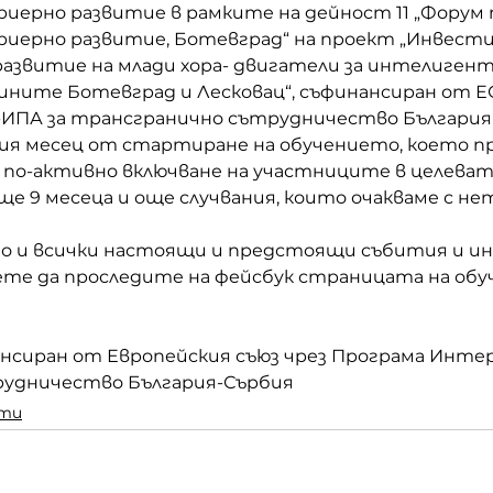
риерно развитие в рамките на дейност 11 „Форум 
риерно развитие, Ботевград“ на проект „Инвести
развитие на млади хора- двигатели за интелиген
ините Ботевград и Лесковац“, съфинансиран от ЕС
ИПА за трансгранично сътрудничество България-
ия месец от стартиране на обучението, което п
е по-активно включване на участниците в целеват
ще 9 месеца и още случвания, които очакваме с не
то и всички настоящи и предстоящи събития и ин
ете да проследите на 
фейсбук страницата
 на об
удничество България-Сърбия
кти