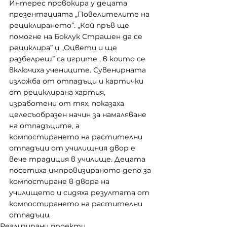
Интерес провокира у децата 
презентацията „Повелителите на 
рециклирането”. „Кой пръв ще 
помогне на Боклук Страшен да се 
рециклира” и „Оцвети и ще 
разбелреш” са игрите , в които се 
включиха учениците. Сувенирната 
изложба от отпадъци и картички 
от рециклирана хартия, 
изработени от тях, показаха 
целесъобразен начин за намаляване 
на отпадъците, а 
компостирането на растителни 
отпадъци от училищния двор е 
вече традиция в училище. Децата 
посетиха импровизираното депо за 
компостиране в двора на 
училището и сидяха резултата от 
компостирането на растителни 
отпадъци. 
Реализирани проекти