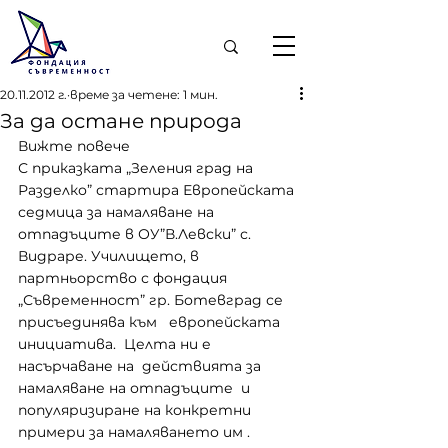
20.11.2012 г.
време за четене: 1 мин.
За да остане природа
Вижте повече
С приказката „Зеления град на 
Разделко” стартира Европейската 
седмица за намаляване на 
отпадъците в ОУ”В.Левски” с. 
Видраре. Училището, в 
партньорство с фондация 
„Съвременност” гр. Ботевград се 
присъединява към   европейската 
инициатива.  Целта ни е 
насърчаване на  действията за 
намаляване на отпадъците  и 
популяризиране на конкретни 
примери за намаляването им .