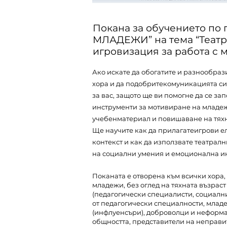
Покана за обучението по
МЛАДЕЖИ” на тема “Театр
игровизация за работа с 
Ако искате да обогатите и разнообраз
хора и да подобритекомуникацията си с
за вас, защото ще ви помогне да се з
инструменти за мотивиране на младеж
учебенматериал и повишаване на тяхн
Ще научите как да прилагатеигрови е
контекст и как да използвате театрал
на социални умения и емоционална ин
Поканата е отворена към всички хора, 
младежи, без оглед на тяхната възрас
(педагогически специалисти, социалн
от педагогически специалности, млад
(инфлуенсъри), доброволци и неформ
общността, представители на неправи