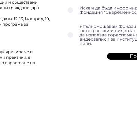
ции и обществени
ани граждани, др.)
Искам да бъда информир
Фондация "Съвременност
ти: 12, 13, 14 април, 19,
 и програма за
Упълномощавам Фондаци
фотографски и видеозап
да използва гореспомен
видеозаписи за инстит
цели.
опуляризираме и
По
ни практики, в
но израстване на