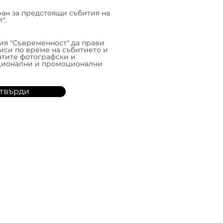
ан за предстоящи събития на
".
я "Съвременност" да прави
иси по време на събитието и
атите фотографски и
уционални и промоционални
твърди