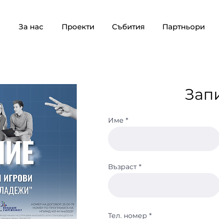
о
За нас
Проекти
Събития
Партньори
Зап
Име
Възраст
Тел. номер