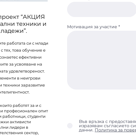
 проект “АКЦИЯ
ални техники и
Мотивация за участие
младежи”.
ите работата си с млади
 тях, това обучение е
апознаетес ефективни
ите за усвояване на
ата удовлетвореност.
лементи в неигрови
ни техники заразвитие
телигентност.
които работят за и с
т и професионален опит
и работници, студенти
Във връзка с предостав
ежки активисти
изразявам съгласието си
ални лидери в
данни.
Политика за пове
телствения сектор,