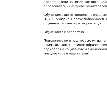
представители на младежки организа
образователни центрове, заинтересов
Обучението ще се проведе на следните да
20, 21 и 22 април. Повече подробности
обучението можете да откриете тук.
Oбучението е безплатно!
Подкрепете ни в нашите усилия да п
прилагаме алтернативни образовател
подкрепа на социалното и емоционал
младите хора в нашия град!